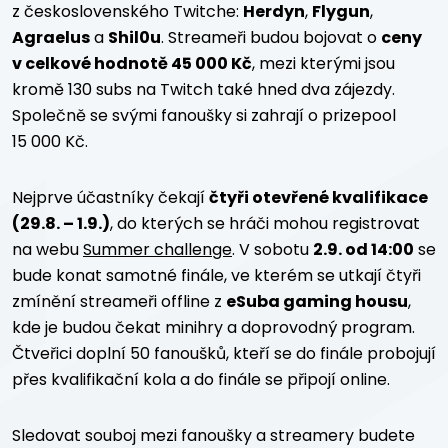
z československého Twitche:
Herdyn
,
Flygun
,
Agraelus
a
Shil0u
. Streameři budou bojovat o
ceny
v celkové hodnotě 45 000 Kč
, mezi kterými jsou
kromě 130 subs na Twitch také hned dva zájezdy.
Společně se svými fanoušky si zahrají o prizepool
15 000 Kč.
Nejprve účastníky čekají
čtyři otevřené kvalifikace
(29.8. – 1.9.)
, do kterých se hráči mohou registrovat
na webu
Summer challenge
. V sobotu
2.9. od 14:00
se
bude konat samotné finále, ve kterém se utkají čtyři
zmínění streameři offline z
eSuba gaming housu
,
kde je budou čekat minihry a doprovodný program.
Čtveřici doplní 50 fanoušků, kteří se do finále probojují
přes kvalifikační kola a do finále se připojí online.
Sledovat souboj mezi fanoušky a streamery budete