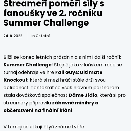
Streameři poměří síly s
fanoušky ve 2. ročníku
Summer Challenge
24. 8. 2022
in
Ostatní
Blíží se konec letních prázdnin a s ním i další ročník
Summer Challenge
! Stejně jako v loňském roce se
turnaj odehraje ve hře
Fall Guys: Ultimate
Knockout
, která si mezi hráči stále drží svou
oblíbenost. Tentokrát se však hlavním partnerem
stala dovážková společnost
Dáme Jídlo
, která si pro
streamery připravila
zábavné minihry a
občerstvení na finální klání
.
V turnaji se utkají čtyři známé tváře