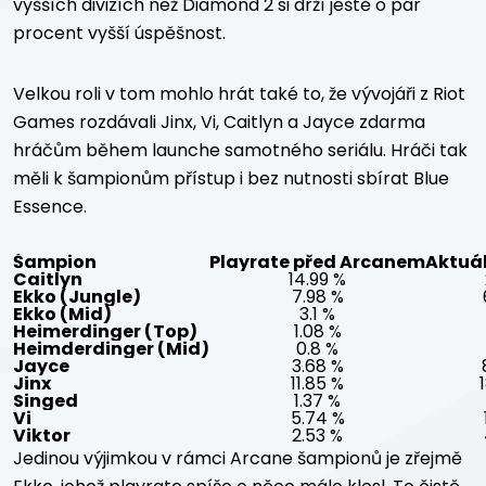
vyšších divizích než Diamond 2 si drží ještě o pár
procent vyšší úspěšnost.
Velkou roli v tom mohlo hrát také to, že vývojáři z Riot
Games rozdávali Jinx, Vi, Caitlyn a Jayce zdarma
hráčům během launche samotného seriálu. Hráči tak
měli k šampionům přístup i bez nutnosti sbírat Blue
Essence.
Šampion
Playrate před Arcanem
Aktuál
Caitlyn
14.99 %
Ekko (Jungle)
7.98 %
Ekko (Mid)
3.1 %
Heimerdinger (Top)
1.08 %
Heimderdinger (Mid)
0.8 %
Jayce
3.68 %
Jinx
11.85 %
Singed
1.37 %
Vi
5.74 %
Viktor
2.53 %
Jedinou výjimkou v rámci Arcane šampionů je zřejmě