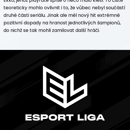
Ekko, jehož playrate spíše o něco málo klesl. To čistě
teoreticky mohlo ovlivnit i to, že vůbec nebyl součástí
druhé části seriálu. Jinak ale měl nový hit extrémně
pozitivní dopady na hranost jednotlivých šampionů,
do nichž se tak mohli zamilovat další hráči.