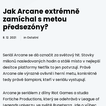
Jak Arcane extrémně
zamíchal s metou
předsezóny?
8. 12. 2021
in
Ostatní
Seriál Arcane se dá označit za světový hit. Stovky
milionů nasledovaných hodin a stálé místo v nejlepší
desítce platformy Netflix to jen potvrzují. Právě
Arcane ale výrazně ovlivnil i herní metu, konkrétně
tedy právě šampioni, kteří v seriálu vystupují.
Arcane je seriálem z dílny Riot Games a studia
Fortiche Productions, který se odehrává v League of
Legends univerzu, ve světě Runeterra. Jde o vůbec