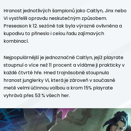
Hranost jednotlivých šampionů jako Caitlyn, Jinx nebo
Vi vystřelili opravdu neskutečným způsobem.
Preseason k 12. sezóně tak byla výrazně ovlivněna a
kupodivu to přineslo i celou řadu zajímavých
kombinací.
Nejpopulárnější je jednoznačně Caitlyn, jejíž playrate
stoupnul o více než 11 procent a vídáme ji prakticky v
každé čtvrté hře. Hned trojnásobně stoupnula
hranost junglerky Vi, která je zároveň v současné
metě velmi účinnou volbou a krom 15% playrate
vyhrává přes 53 % všech her.